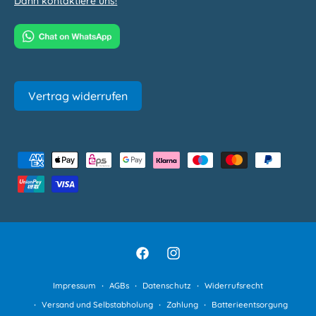
Dann kontaktiere uns!
Vertrag widerrufen
Z
a
h
l
u
n
F
I
g
a
n
Impressum
AGBs
Datenschutz
Widerrufsrecht
s
c
s
Versand und Selbstabholung
Zahlung
Batterieentsorgung
m