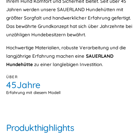
;
Ihrem Hund Komfort und Sicherheit bietet. Seit über 45
q
D
Jahren werden unsere SAUERLAND Hundehütten mit
u
i
o
größter Sorgfalt und handwerklicher Erfahrung gefertigt.
n
t
o
Das bewährte Grundkonzept hat sich über Jahrzehnte bei
;
&
unzähligen Hundebesitzern bewährt.
m
0
q
i
u
0
1
Hochwertige Materialien, robuste Verarbeitung und die
t
o
1
2
langjährige Erfahrung machen eine
SAUERLAND
F
t
l
Hundehütte
zu einer langlebigen Investition.
2
3
;
a
m
3
4
c
ÜBER
i
4
5
Jahre
h
t
d
5
6
F
Erfahrung mit diesem Modell
a
l
6
7
c
a
7
8
h
c
,
8
9
h
i
d
Produkthighlights
9
s
a
o
c