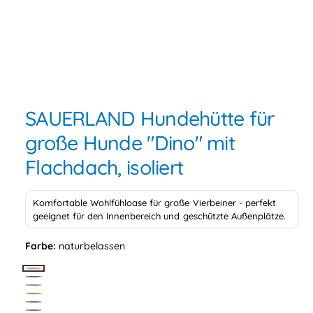
n
i
n
d
1
vo
4
M
e
/
1
n
4
e
r
d
SAUERLAND Hundehütte für
i
G
e
n
große Hunde "Dino" mit
a
1
1
l
Flachdach, isoliert
i
n
e
M
r
o
Komfortable Wohlfühloase für große Vierbeiner - perfekt
d
i
geeignet für den Innenbereich und geschützte Außenplätze.
a
l
e
ö
Farbe:
naturbelassen
f
a
f
n
n
n
e
G
s
n
P
a
b
r
i
K