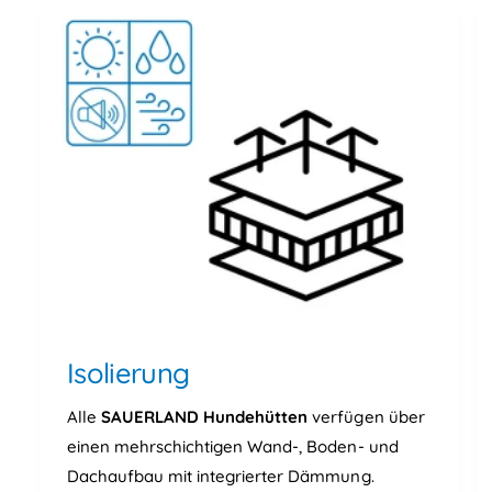
l
h
i
,
e
i
r
s
t
o
l
i
e
r
t
Isolierung
Alle
SAUERLAND Hundehütten
verfügen über
einen mehrschichtigen Wand-, Boden- und
Dachaufbau mit integrierter Dämmung.