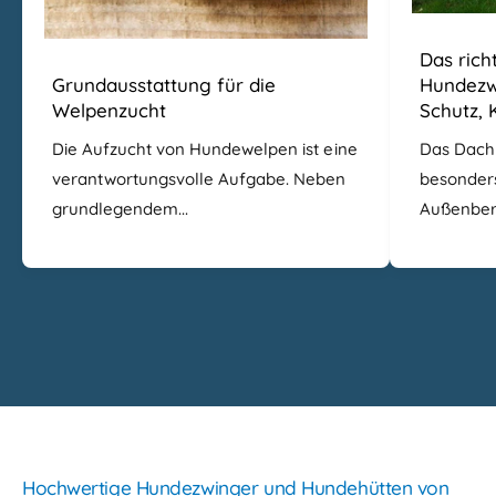
Das rich
Grundausstattung für die
Hundezw
Welpenzucht
Schutz, 
Die Aufzucht von Hundewelpen ist eine
Das Dach 
verantwortungsvolle Aufgabe. Neben
besonders
grundlegendem...
Außenbere
Hochwertige Hundezwinger und Hundehütten von