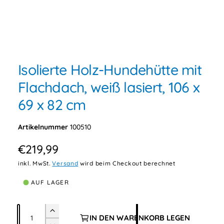
i
n
M
d
e
d
1
/
von
3
e
i
e
r
n
Isolierte Holz-Hundehütte mit
1
G
i
Flachdach, weiß lasiert, 106 x
n
a
M
69 x 82 cm
l
o
d
e
a
l
100510
r
ö
f
i
f
N
€219,99
n
e
e
o
inkl. MwSt.
Versand
wird beim Checkout berechnet
a
n
r
n
AUF LAGER
s
m
i
A
a
E
IN DEN WARENKORB LEGEN
c
n