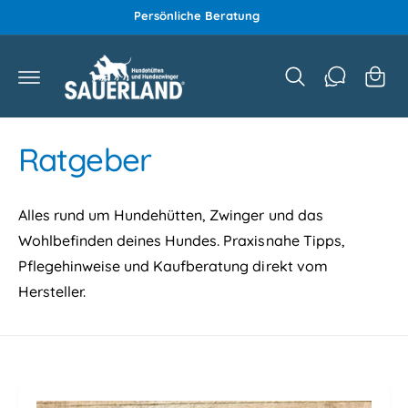
a
z
Persönliche Beratung
u
r
m
e
In
h
n
al
k
t
o
Ratgeber
r
b
Alles rund um Hundehütten, Zwinger und das
Wohlbefinden deines Hundes. Praxisnahe Tipps,
Pflegehinweise und Kaufberatung direkt vom
Hersteller.