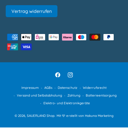
Vertrag widerrufen
Z
a
h
l
u
n
F
I
g
a
n
Impressum
AGBs
Datenschutz
Widerrufsrecht
s
c
s
Versand und Selbstabholung
Zahlung
Batterieentsorgung
m
e
t
Elektro- und Elektronikgeräte
e
b
a
t
© 2026,
SAUERLAND Shop
.
Mit 🩵 erstellt von Hakuna Marketing
o
g
h
o
r