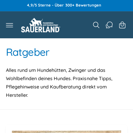
a
z
4,9/5 Sterne - Über 300+ Bewertungen
u
r
m
e
In
h
n
al
k
t
o
Ratgeber
r
b
Alles rund um Hundehütten, Zwinger und das
Wohlbefinden deines Hundes. Praxisnahe Tipps,
Pflegehinweise und Kaufberatung direkt vom
Hersteller.