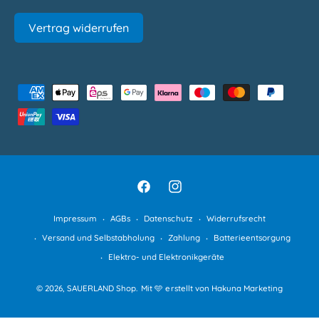
Vertrag widerrufen
Z
a
h
l
u
n
F
I
g
a
n
Impressum
AGBs
Datenschutz
Widerrufsrecht
s
c
s
Versand und Selbstabholung
Zahlung
Batterieentsorgung
m
e
t
Elektro- und Elektronikgeräte
e
b
a
t
© 2026,
SAUERLAND Shop
.
Mit 🩵 erstellt von Hakuna Marketing
o
g
h
o
r