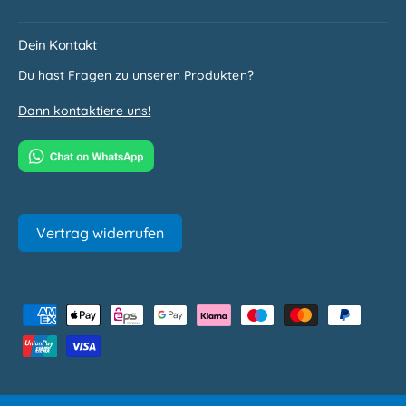
Dein Kontakt
Du hast Fragen zu unseren Produkten?
Dann kontaktiere uns!
Vertrag widerrufen
Z
a
h
l