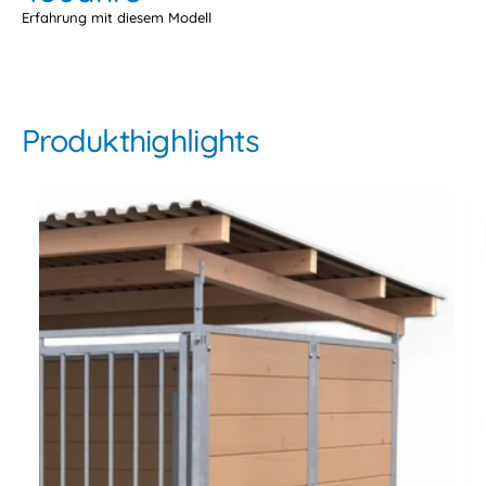
5
6
Erfahrung mit diesem Modell
6
7
7
8
8
9
Produkthighlights
9