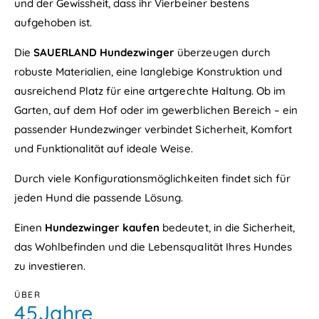
n
und der Gewissheit, dass ihr Vierbeiner bestens
m
i
p
aufgehoben ist.
e
r
r
ä
Die
SAUERLAND Hundezwinger
überzeugen durch
t
g
robuste Materialien, eine langlebige Konstruktion und
n
ausreichend Platz für eine artgerechte Haltung. Ob im
i
Garten, auf dem Hof oder im gewerblichen Bereich – ein
e
r
passender Hundezwinger verbindet Sicherheit, Komfort
t
und Funktionalität auf ideale Weise.
Durch viele Konfigurationsmöglichkeiten findet sich für
jeden Hund die passende Lösung.
0
0
1
Einen
Hundezwinger kaufen
bedeutet, in die Sicherheit,
1
2
das Wohlbefinden und die Lebensqualität Ihres Hundes
zu investieren.
2
3
3
4
ÜBER
4
5
Jahre