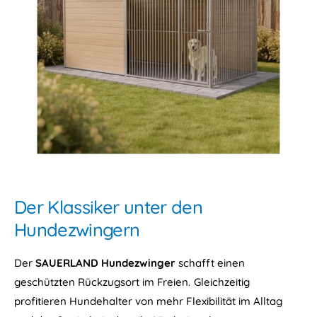
g
z
e
z
r
w
m
i
i
n
t
g
P
e
u
r
l
m
t
i
d
t
a
P
c
u
h
Der Klassiker unter den
l
,
t
Hundezwingern
i
d
m
a
p
Der
SAUERLAND Hundezwinger
schafft einen
c
r
h
geschützten Rückzugsort im Freien. Gleichzeitig
ä
,
profitieren Hundehalter von mehr Flexibilität im Alltag
g
i