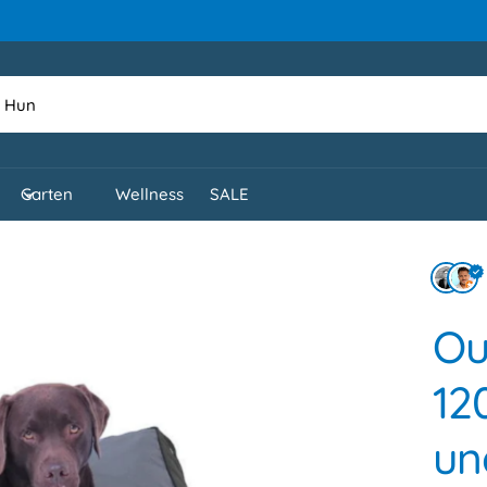
ERLAND GmbH
Garten
Wellness
SALE
e Kamp 17
5 Bad Lippspringe
schland
holung verfügbar, Gewöhnlich fertig in 24
Ou
tunden
12
un