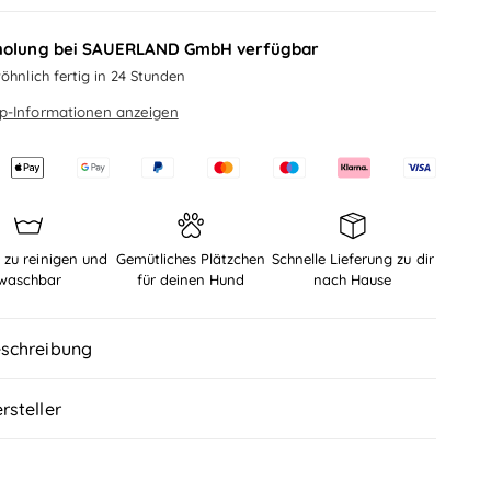
i
d
n
i
g
holung bei
SAUERLAND GmbH
verfügbar
e
e
öhnlich fertig in 24 Stunden
M
r
e
p-Informationen anzeigen
e
n
d
g
i
e
e
f
M
ü
e
r
n
 zu reinigen und
Gemütliches Plätzchen
Schnelle Lieferung zu dir
O
g
waschbar
für deinen Hund
nach Hause
u
e
t
f
d
ü
schreibung
o
r
o
O
r
rsteller
u
-
t
H
d
u
o