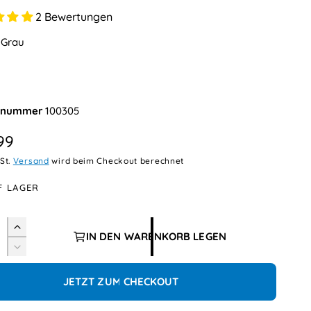
2 Bewertungen
:
Grau
100305
99
wSt.
Versand
wird beim Checkout berechnet
F LAGER
E
IN DEN WARENKORB LEGEN
r
V
h
e
ö
r
JETZT ZUM CHECKOUT
h
r
e