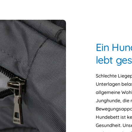
Ein Hund
lebt ges
Schlechte Liegep
Unterlagen bela
allgemeine Wohl
Junghunde, die 
Bewegungsappara
Hundebett ist k
Gesundheit. Uns