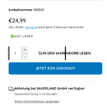
h
100320
t
v
N
€24,99
e
o
inkl. MwSt.
Versand
wird beim Checkout berechnet
r
r
AUF LAGER
f
m
ü
A
g
a
E
IN DEN WARENKORB LEGEN
n
r
b
V
l
h
z
a
e
ö
e
JETZT ZUM CHECKOUT
r
a
r
h
r
h
r
e
i
l
d
n
P
i
Abholung bei
SAUERLAND GmbH
verfügbar
g
e
r
e
Gewöhnlich fertig in 24 Stunden
M
r
e
Shop-Informationen anzeigen
e
e
n