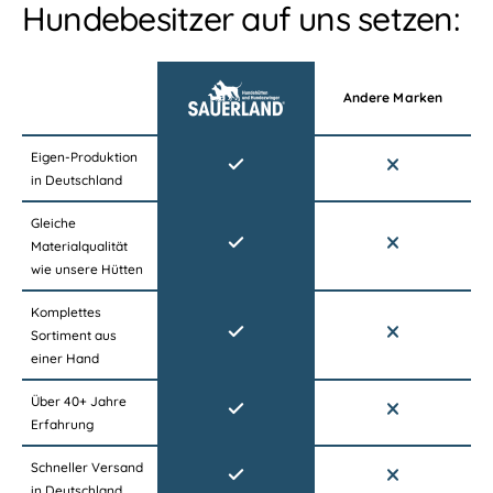
R
Hundebesitzer auf uns setzen:
l
L
S
A
A
N
U
D
Andere Marken
E
H
R
u
L
Eigen-Produktion
n
A
in Deutschland
d
N
e
D
Gleiche
h
H
Materialqualität
ü
u
wie unsere Hütten
t
n
t
Komplettes
d
e
Sortiment aus
e
einer Hand
h
ü
Über 40+ Jahre
t
Erfahrung
t
e
Schneller Versand
in Deutschland