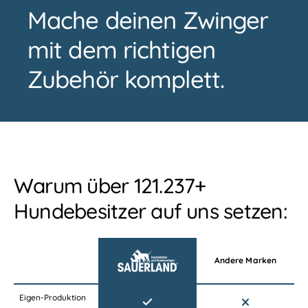
n
A
Mache deinen Zwinger
d
N
e
D
mit dem richtigen
z
H
w
u
Zubehör komplett.
i
n
n
d
g
e
e
z
r
w
i
n
Warum über 121.237+
g
e
Hundebesitzer auf uns setzen:
r
Andere Marken
Eigen-Produktion