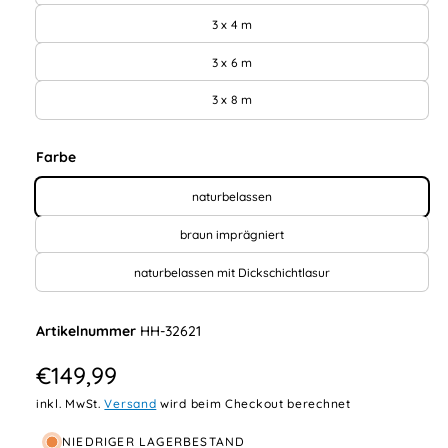
h
3 x 4 m
t
3 x 6 m
v
3 x 8 m
e
r
Farbe
f
ü
naturbelassen
g
braun imprägniert
b
a
naturbelassen mit Dickschichtlasur
r
HH-32621
N
€149,99
o
inkl. MwSt.
Versand
wird beim Checkout berechnet
r
NIEDRIGER LAGERBESTAND