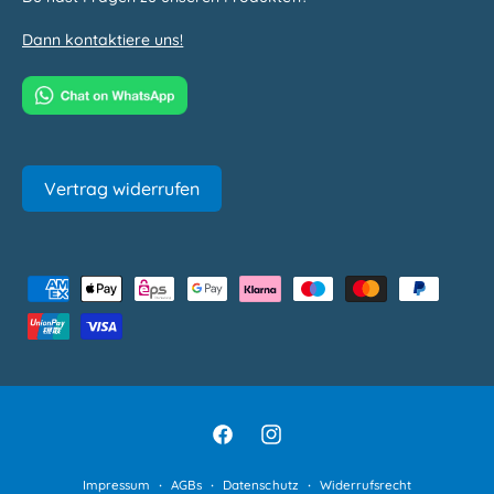
Dann kontaktiere uns!
Vertrag widerrufen
Z
a
h
l
u
n
F
I
g
a
n
Impressum
AGBs
Datenschutz
Widerrufsrecht