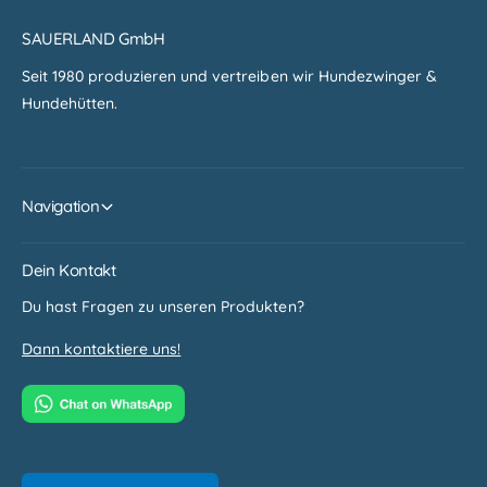
b
a
e
r
SAUERLAND GmbH
s
b
c
Seit 1980 produzieren und vertreiben wir Hundezwinger &
i
h
Hundehütten.
g
i
b
c
e
h
s
t
c
Navigation
e
h
t
i
e
c
Dein Kontakt
n
h
E
Du hast Fragen zu unseren Produkten?
t
l
e
e
Dann kontaktiere uns!
t
m
e
e
n
n
E
t
l
e
e
n