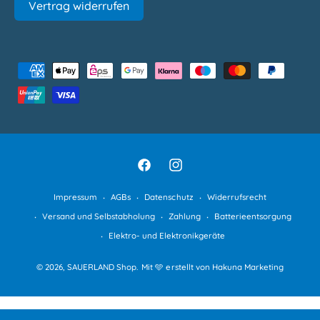
m
Vertrag widerrufen
e
n
t
e
Z
n
a
h
l
u
n
F
I
g
a
n
Impressum
AGBs
Datenschutz
Widerrufsrecht
s
c
s
Versand und Selbstabholung
Zahlung
Batterieentsorgung
m
e
t
Elektro- und Elektronikgeräte
e
b
a
t
© 2026,
SAUERLAND Shop
.
Mit 🩵 erstellt von Hakuna Marketing
o
g
h
o
r
o
k
a